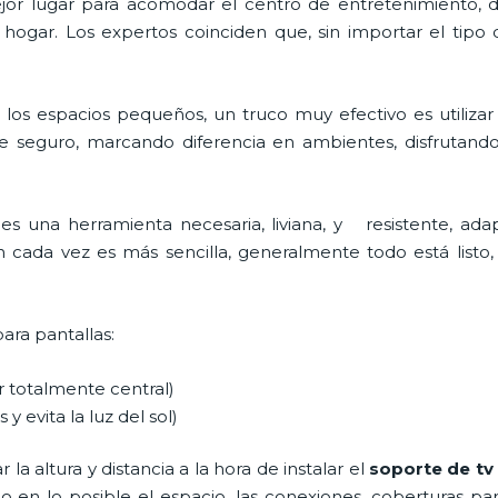
 mejor lugar para acomodar el centro de entretenimiento
 hogar. Los expertos coinciden que, sin importar el tipo
los espacios pequeños, un truco muy efectivo es utiliza
e seguro, marcando diferencia en ambientes, disfrutand
a
es una herramienta necesaria, liviana, y resistente, ada
ón cada vez es más sencilla, generalmente todo está listo, 
para pantallas:
ar totalmente central)
 y evita la luz del sol)
a altura y distancia a la hora de instalar el
soporte de tv
ndo en lo posible el espacio, las conexiones, coberturas pa