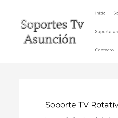
Skip
to
Inicio
So
content
Soporte pa
Contacto
Soporte TV Rotati