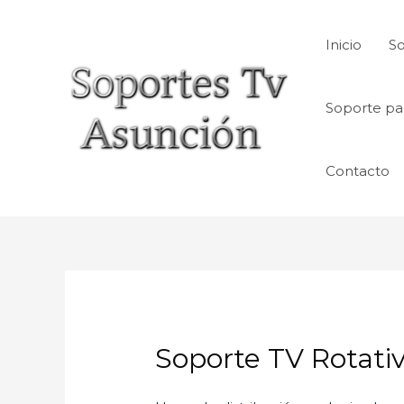
Skip
to
Inicio
So
content
Soporte pa
Contacto
Soporte TV Rotati