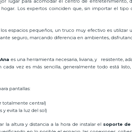
 mejor lugar para acomodar el centro de entretenimiento
 hogar. Los expertos coinciden que, sin importar el tipo
los espacios pequeños, un truco muy efectivo es utilizar
tante seguro, marcando diferencia en ambientes, disfrutan
 Ana
es una herramienta necesaria, liviana, y resistente, ad
ón cada vez es más sencilla, generalmente todo está listo, 
para pantallas:
ar totalmente central)
 y evita la luz del sol)
la altura y distancia a la hora de instalar el
soporte de
 verificando en lo posible el espacio, las conexiones, cobe