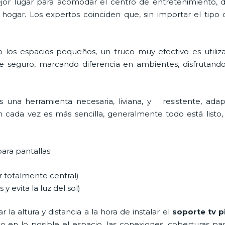
 mejor lugar para acomodar el centro de entretenimiento
 hogar. Los expertos coinciden que, sin importar el tipo
 los espacios pequeños, un truco muy efectivo es utiliz
e seguro, marcando diferencia en ambientes, disfrutand
s una herramienta necesaria, liviana, y resistente, adap
ón cada vez es más sencilla, generalmente todo está listo, 
para pantallas:
ar totalmente central)
 y evita la luz del sol)
la altura y distancia a la hora de instalar el
soporte tv p
ndo en lo posible el espacio, las conexiones, coberturas pa