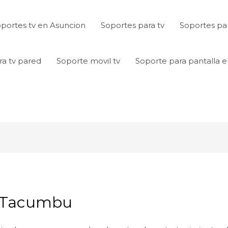
portes tv en Asuncion
Soportes para tv
Soportes par
ra tv pared
Soporte movil tv
Soporte para pantalla 
n Tacumbu