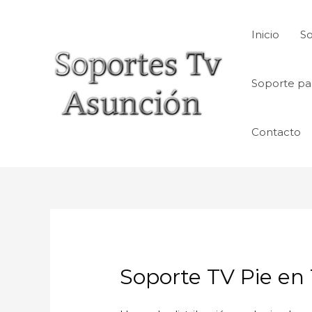
Skip
to
Inicio
So
content
Soporte pa
Contacto
Soporte TV Pie e