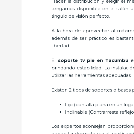
Hacer la distribución y elegir el
tengamos disponible en el salón u
ángulo de visión perfecto.
A la hora de aprovechar al máximo
además de ser práctico es bastant
libertad.
El
soporte tv pie
en Tacumbu
e
brindando estabilidad. La instalaci
utilizar las herramientas adecuadas.
Existen 2 tipos de soportes o bases 
Fijo (pantalla plana en un lug
Inclinable (Contrarresta reflejos
Los expertos aconsejan proporcionar 
general y desgaste visual, verifica