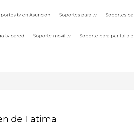
portes tv en Asuncion
Soportes para tv
Soportes par
ra tv pared
Soporte movil tv
Soporte para pantalla 
gen de Fatima