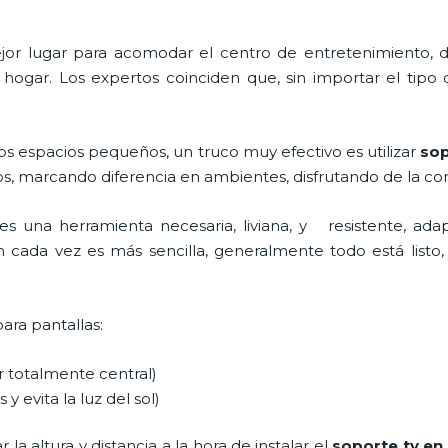
 mejor lugar para acomodar el centro de entretenimiento
 hogar. Los expertos coinciden que, sin importar el tipo
os espacios pequeños, un truco muy efectivo es utilizar
sop
os, marcando diferencia en ambientes, disfrutando de la co
es una herramienta necesaria, liviana, y resistente, ada
ón cada vez es más sencilla, generalmente todo está listo, 
para pantallas:
ar totalmente central)
 y evita la luz del sol)
a altura y distancia a la hora de instalar el
soporte tv en