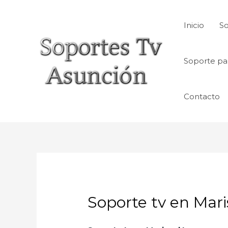
Skip
to
Inicio
So
content
Soporte pa
Contacto
Soporte tv en Mari