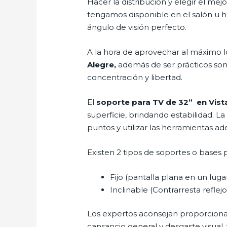
Hacer la distribución y elegir el m
tengamos disponible en el salón u h
ángulo de visión perfecto.
A la hora de aprovechar al máximo l
Alegre,
además de ser prácticos son
concentración y libertad.
El
soporte para TV de 32” en Vist
superficie, brindando estabilidad. La
puntos y utilizar las herramientas a
Existen 2 tipos de soportes o bases p
Fijo (pantalla plana en un lug
Inclinable (Contrarresta reflejos
Los expertos aconsejan proporcionar l
cansancio general y desgaste visual,