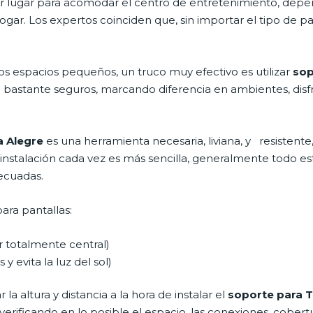
ejor lugar para acomodar el centro de entretenimiento, de
ogar. Los expertos coinciden que, sin importar el tipo de 
os espacios pequeños, un truco muy efectivo es utilizar
sop
 bastante seguros, marcando diferencia en ambientes, dis
a Alegre
es una herramienta necesaria, liviana, y resistent
 instalación cada vez es más sencilla, generalmente todo está 
decuadas.
ara pantallas:
ar totalmente central)
 y evita la luz del sol)
a altura y distancia a la hora de instalar el
soporte para T
 verificando en lo posible el espacio, las conexiones, cober