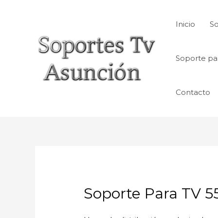
Skip
to
Inicio
So
content
Soporte pa
Contacto
Soporte Para TV 5