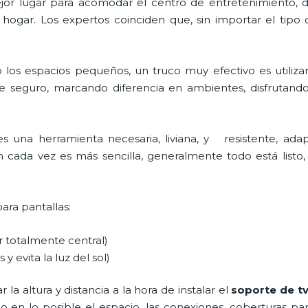
 mejor lugar para acomodar el centro de entretenimiento
 hogar. Los expertos coinciden que, sin importar el tipo
 los espacios pequeños, un truco muy efectivo es utiliz
e seguro, marcando diferencia en ambientes, disfrutand
es una herramienta necesaria, liviana, y resistente, adap
ón cada vez es más sencilla, generalmente todo está listo, 
para pantallas:
ar totalmente central)
 y evita la luz del sol)
la altura y distancia a la hora de instalar el
soporte de t
ndo en lo posible el espacio, las conexiones, coberturas pa