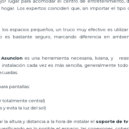
 mejor lugar para acomodar el centro de entretenimiento
 hogar. Los expertos coinciden que, sin importar el tipo
los espacios pequeños, un truco muy efectivo es utiliza
o es bastante seguro, marcando diferencia en ambient
a Asuncion
es una herramienta necesaria, liviana, y resi
a instalación cada vez es más sencilla, generalmente todo es
decuadas.
para pantallas:
ar totalmente central)
 y evita la luz del sol)
a altura y distancia a la hora de instalar el
soporte de tv
 verificando en lo posible el espacio, las conexiones, cobe