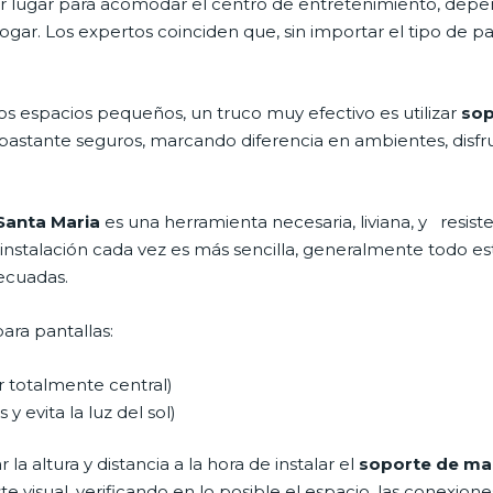
ejor lugar para acomodar el centro de entretenimiento, de
ogar. Los expertos coinciden que, sin importar el tipo de 
os espacios pequeños, un truco muy efectivo es utilizar
sop
bastante seguros, marcando diferencia en ambientes, disf
Santa Maria
es una herramienta necesaria, liviana, y resis
 instalación cada vez es más sencilla, generalmente todo está 
decuadas.
ara pantallas:
ar totalmente central)
 y evita la luz del sol)
a altura y distancia a la hora de instalar el
soporte de mad
 visual, verificando en lo posible el espacio, las conexione