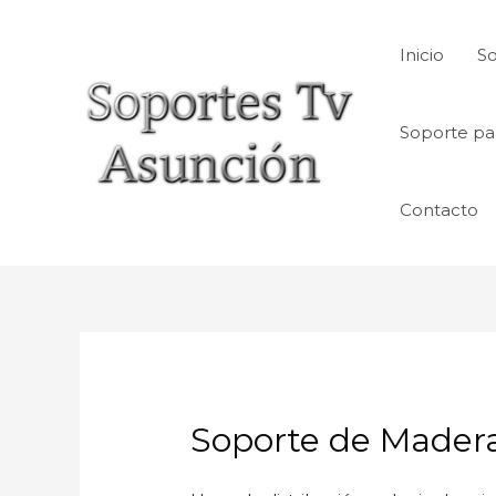
Skip
to
Inicio
So
content
Soporte pa
Contacto
Soporte de Madera