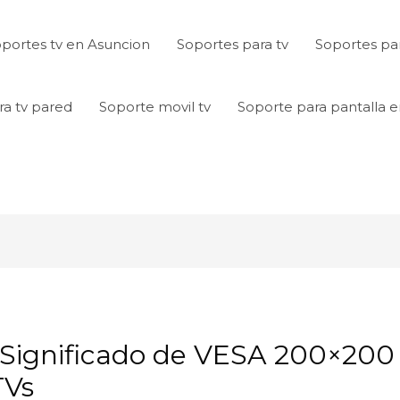
portes tv en Asuncion
Soportes para tv
Soportes par
ra tv pared
Soporte movil tv
Soporte para pantalla 
 Significado de VESA 200×200
TVs