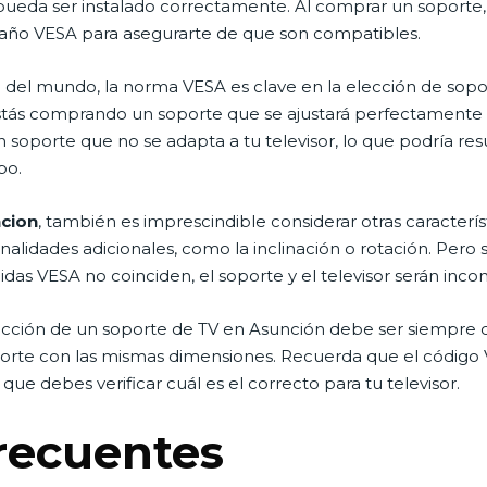
pueda ser instalado correctamente. Al comprar un soporte
año VESA para asegurarte de que son compatibles.
sto del mundo, la norma VESA es clave en la elección de sopor
ás comprando un soporte que se ajustará perfectamente a tu
 soporte que no se adapta a tu televisor, lo que podría resu
po.
ncion
, también es imprescindible considerar otras caracterí
nalidades adicionales, como la inclinación o rotación. Pero 
edidas VESA no coinciden, el soporte y el televisor serán inco
elección de un soporte de TV en Asunción debe ser siempre
oporte con las mismas dimensiones. Recuerda que el código
ue debes verificar cuál es el correcto para tu televisor.
recuentes