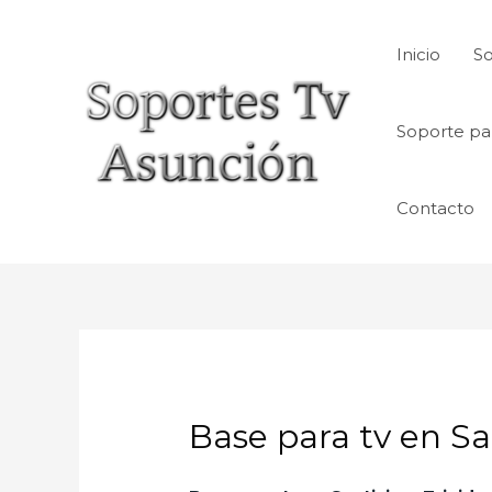
Skip
to
Inicio
So
content
Soporte pa
Contacto
Base para tv en Sa