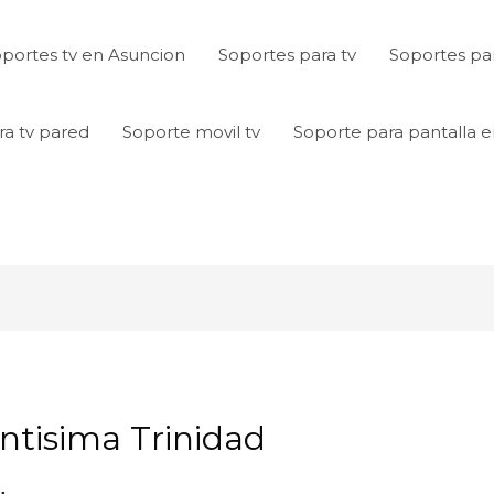
portes tv en Asuncion
Soportes para tv
Soportes par
ra tv pared
Soporte movil tv
Soporte para pantalla 
ntisima Trinidad