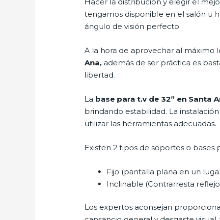
Hacer la distribución y elegir el m
tengamos disponible en el salón u h
ángulo de visión perfecto.
A la hora de aprovechar al máximo l
Ana,
además de ser práctica es bast
libertad.
La
base para t.v de 32” en Santa 
brindando estabilidad. La instalación
utilizar las herramientas adecuadas.
Existen 2 tipos de soportes o bases p
Fijo (pantalla plana en un lug
Inclinable (Contrarresta reflejos
Los expertos aconsejan proporcionar l
cansancio general y desgaste visual,