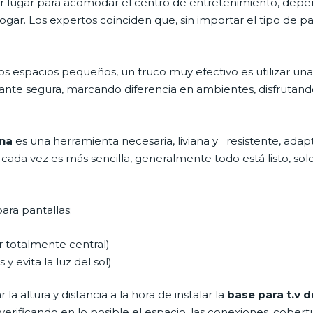
ejor lugar para acomodar el centro de entretenimiento, de
ogar. Los expertos coinciden que, sin importar el tipo de 
os espacios pequeños, un truco muy efectivo es utilizar un
ante segura, marcando diferencia en ambientes, disfrutan
Ana
es una herramienta necesaria, liviana y resistente, adap
 cada vez es más sencilla, generalmente todo está listo, solo
ara pantallas:
ar totalmente central)
 y evita la luz del sol)
a altura y distancia a la hora de instalar la
base para t.v 
 verificando en lo posible el espacio, las conexiones, cober