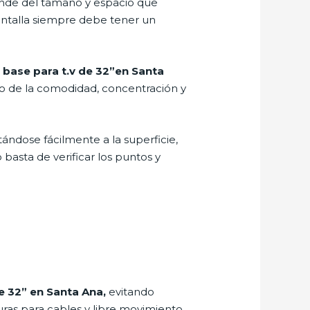
pende del tamaño y espacio que
pantalla siempre debe tener un
a
base para t.v de 32”en Santa
do de la comodidad, concentración y
tándose fácilmente a la superficie,
 basta de verificar los puntos y
de 32” en Santa Ana,
evitando
turas para cables y libre movimiento