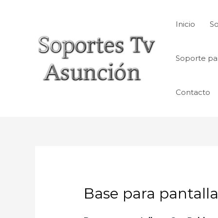
Skip
to
Inicio
So
content
Soporte pa
Contacto
Base para pantall