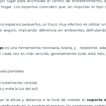
 mejor lugar para acomodar el centro de entretenimiento
 hogar. Los expertos coinciden que, sin importar el tipo
os espacios pequeños, un truco muy efectivo es utilizar u
e seguro, marcando diferencia en ambientes, disfrutand
ngo
es una herramienta necesaria, liviana, y resistente, ad
ón cada vez es más sencilla, generalmente todo está listo, 
para pantallas:
ar totalmente central)
 y evita la luz del sol)
 la altura y distancia a la hora de instalar el
soporte 
 verificando en lo posible el espacio, las conexiones, cobe