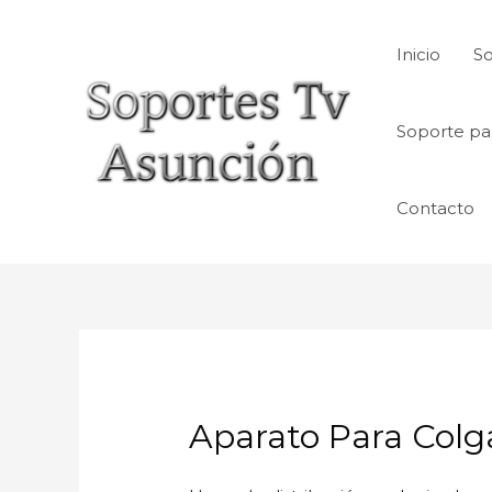
Skip
to
Inicio
So
content
Soporte pa
Contacto
Aparato Para Col