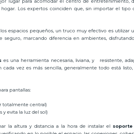
 mejor lugar para acomodar el centro de entretenimiento
 hogar. Los expertos coinciden que, sin importar el tipo
los espacios pequeños, un truco muy efectivo es utilizar 
e seguro, marcando diferencia en ambientes, disfrutand
es
es una herramienta necesaria, liviana, y resistente, ada
ón cada vez es más sencilla, generalmente todo está listo, 
para pantallas:
ar totalmente central)
 y evita la luz del sol)
r la altura y distancia a la hora de instalar el
soporte
 verificando en lo posible el espacio, las conexiones, cobe